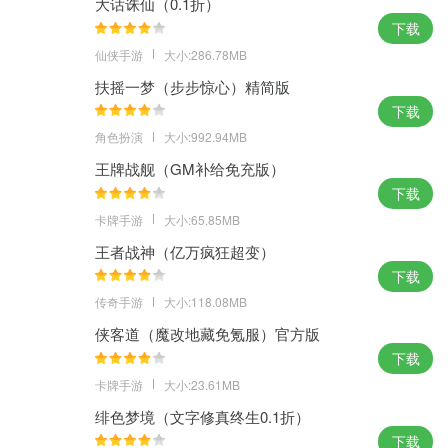
大话诛仙（0.1折）
下载
仙侠手游
大小:286.78MB
扶摇一梦（步步惊心）精简版
下载
角色扮演
大小:992.94MB
王牌战舰（GM补给免充版）
下载
卡牌手游
大小:65.85MB
王者战神（亿万疯狂超变）
下载
传奇手游
大小:118.08MB
侠客道（魔改地藏免氪服）官方版
下载
卡牌手游
大小:23.61MB
绯色梦境（文字修真终生0.1折）
下载