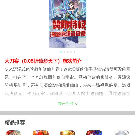
大刀客（0.05折独步天下）游戏简介
快来沉浸式体验超萌修仙世界！这款Q版修仙手游凭借清新可爱的画
风，打造了一个奇幻瑰丽的修仙宇宙。灵动俏皮的修仙者、圆滚滚
的萌系仙兽，还有云雾缭绕的缥缈仙山，带来一场视觉盛宴。游戏
玩法多元。作为玩家，你将从一介凡人踏上修仙路，通过修炼功
法、服用丹药，稳步提升境界。丰富的社交系统，让你能轻松结识
展开全部
志同道合的道友，携手组建仙盟，一起挑战副本BOSS，感受团队协
作的乐趣。同时，游戏剧情跌宕起伏，奇遇连连。你的每个选择，
精品推荐
都将决定角色的修仙走向——坚守正道，或是坠入魔道，全在一念
之间。赶紧加入，开启Q萌修仙冒险！