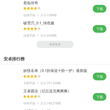
君临传奇
下载
仙侠手游
大小:109MB
破雪刃_0.1_绿色服
下载
仙侠手游
大小:443MB
查看更多
安卓排行榜
妖怪名单（0.1折保送十阶一护）最新版
本
下载
卡牌手游
大小:791.33MB
王者霸业（亿亿送充爽爽爽）
下载
传奇手游
大小:108.27MB