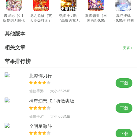
大刀客（0.05折独步天下）游戏福利
大刀客（0.05折独步天下）游戏充值返利
酱游记（0.1
龙之觉醒（玄
热血千刀斩
巅峰霸业（三
混沌挂机
折签到无限代
天高爆打金）
（高爆送充无
国再起0.05
（0.05折挂机
具体充值返利请在游戏盒子上咨询客服！
金）极速版
最新
限刀）游戏
折）官方版
修仙）极速版
其他版本
相关文章
更多+
苹果排行榜
北凉悍刀行
下载
仙侠手游
大小:562MB
神奇幻想_0.1折激爽版
下载
仙侠手游
大小:663MB
全明星激斗
下载