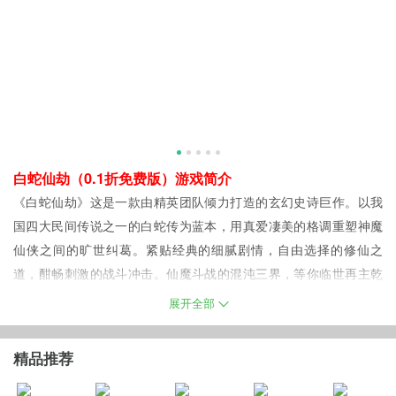
白蛇仙劫（0.1折免费版）游戏简介
《白蛇仙劫》这是一款由精英团队倾力打造的玄幻史诗巨作。以我
国四大民间传说之一的白蛇传为蓝本，用真爱凄美的格调重塑神魔
仙侠之间的旷世纠葛。紧贴经典的细腻剧情，自由选择的修仙之
道，酣畅刺激的战斗冲击。仙魔斗战的混沌三界，等你临世再主乾
坤。真命天劫的玄仙之途，等你步入渡尽红尘！
展开全部
白蛇仙劫（0.1折免费版）游戏福利
白蛇仙劫（0.1折免费版）游戏充值返利
精品推荐
具体充值返利请在游戏盒子上咨询客服！