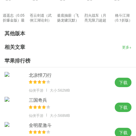
逍遥志（0.05
苍云剑道（武
釜底抽薪（飞
烈火战车（月
格斗江湖
折爆金版）最
侠江湖论剑）
扬龙啸沉默）
亮无限刀超超
（0.1折版）
新版
手游
官方下载
变）正版
手游
其他版本
相关文章
更多+
苹果排行榜
北凉悍刀行
下载
仙侠手游
大小:562MB
三国奇兵
下载
仙侠手游
大小:568MB
全明星激斗
下载