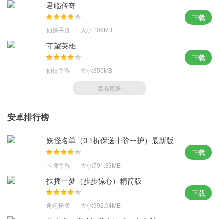
君临传奇
下载
仙侠手游
大小:109MB
守望英雄
下载
仙侠手游
大小:350MB
查看更多
安卓排行榜
妖怪名单（0.1折保送十阶一护）最新版
本
下载
卡牌手游
大小:791.33MB
扶摇一梦（步步惊心）精简版
下载
角色扮演
大小:992.94MB