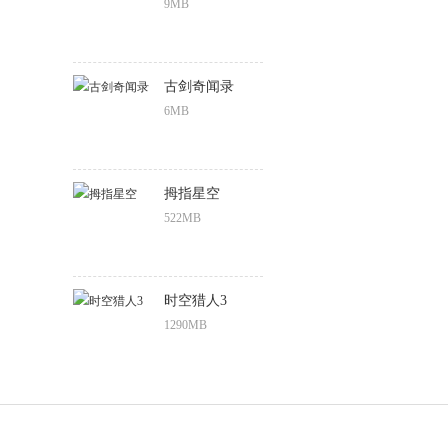
9MB
古剑奇闻录
6MB
拇指星空
522MB
时空猎人3
1290MB