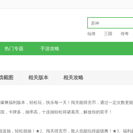
仙侠
三国
传奇
热门专题
手游攻略
戏截图
相关版本
相关攻略
，爆爽福利版本，轻松玩，快乐每一天！闯关能得充币，通过一定次数更
三国，卡牌多，抽率高，十连抽轻松得诸葛亮，解放你的双手！
就送抽，轻松就抽！★2、闯关得充币，散人也能玩得超级爽！★3、福利