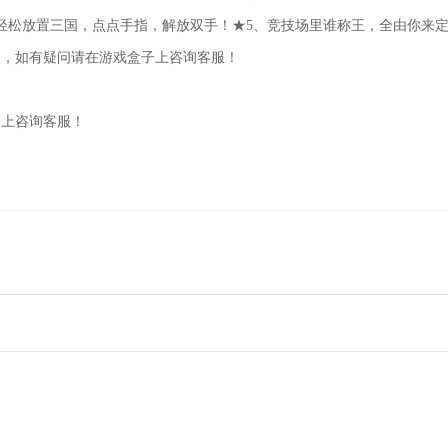
轻松放置三国，点点手指，解放双手！★5、竞技场里谁称王，全由你来
取，如有疑问请在游戏盒子上咨询客服！
子上咨询客服！