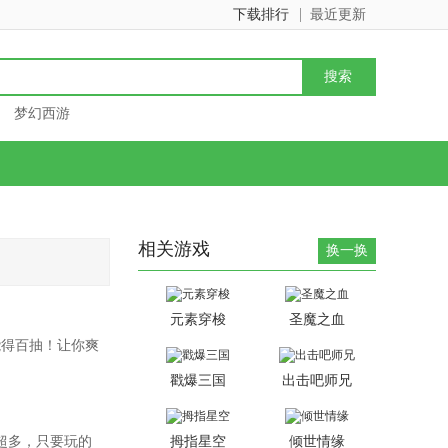
下载排行
最近更新
梦幻西游
相关游戏
换一换
元素穿梭
圣魔之血
能得百抽！让你爽
戳爆三国
出击吧师兄
超多，只要玩的
拇指星空
倾世情缘