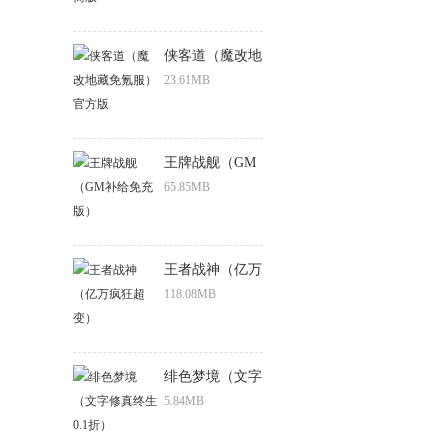
侠客道（魔改地
藏免氪服）官方
23.61MB
版
王牌战舰（GM
补给免充版）
65.85MB
王者战神（亿万
疯狂超变）
118.08MB
绯色梦境（文字
修真终生0.1
5.84MB
折）