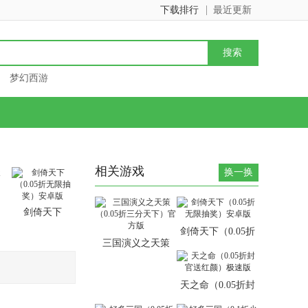
下载排行
最近更新
梦幻西游
相关游戏
换一换
剑倚天下
（0.05折无限
剑倚天下（0.05折
抽奖）安卓版
三国演义之天策
无限抽奖）安卓版
（0.05折三分天
下）官方版
天之命（0.05折封
官送红颜）极速版