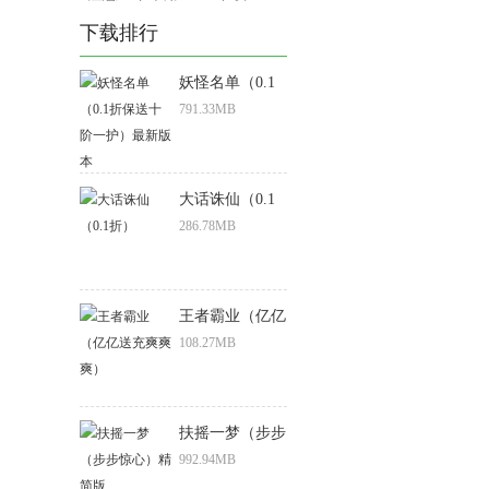
下载排行
妖怪名单（0.1
折保送十阶一
791.33MB
护）最新版本
大话诛仙（0.1
折）
286.78MB
王者霸业（亿亿
送充爽爽爽）
108.27MB
扶摇一梦（步步
惊心）精简版
992.94MB