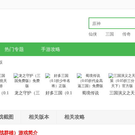
仙侠
三国
传奇
热门专题
手游攻略
版
0.1
龙之守护（三
好多三国（0.1
蜀境传说
三国演义之天
下）
国免费版）免
折少年名将）
（0.05折代金
策（0.05折三
费版
正版
高返三国）免
分天下）官方
费版
版
戏截图
相关版本
相关攻略
血战群雄）游戏简介