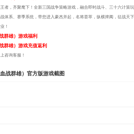
强王者，齐聚麾下！全新三国战争策略游戏，融合即时战斗、三十六计策
国战体系、赛季系统，带您进入豪杰并起，名将荟萃，纵横捭阖，征战天
霸业！
血战群雄）游戏福利
血战群雄）游戏充值返利
子上咨询客服！
折血战群雄）官方版游戏截图