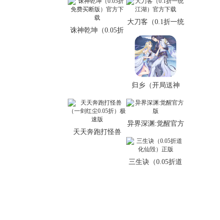
大刀客（0.1折一统
诛神乾坤（0.05折
江湖）官方下载
免费买断版）官方
下载
归乡（开局送神
装）中文版
异界深渊:觉醒官方
天天奔跑打怪兽
版
（一剑红尘0.05
折）极速版
三生诀（0.05折道
化仙毁）正版