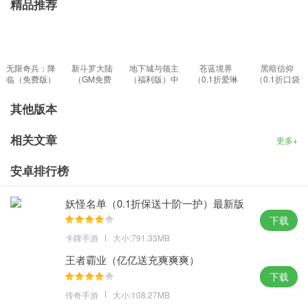
精品推荐
无限奇兵：降
新斗罗大陆
地下城与领主
苍蓝境界
黑暗信仰
临（免费版）
（GM免费
（福利版）中
（0.1折爱琳
（0.1折口袋
手游
版）极速版
文版
大陆打充）中
魔域）免费版
文版
其他版本
相关文章
更多+
安卓排行榜
妖怪名单（0.1折保送十阶一护）最新版
本
下载
卡牌手游
大小:791.33MB
王者霸业（亿亿送充爽爽爽）
下载
传奇手游
大小:108.27MB