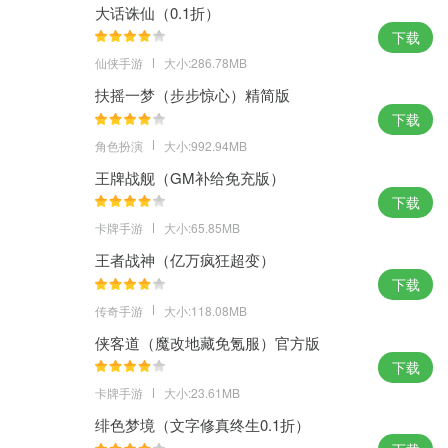
大话诛仙（0.1折）
下载
仙侠手游
大小:286.78MB
扶摇一梦（步步惊心）精简版
下载
角色扮演
大小:992.94MB
王牌战舰（GM补给免充版）
下载
卡牌手游
大小:65.85MB
王者战神（亿万疯狂超变）
下载
传奇手游
大小:118.08MB
侠客道（魔改地藏免氪服）官方版
下载
卡牌手游
大小:23.61MB
绯色梦境（文字修真终生0.1折）