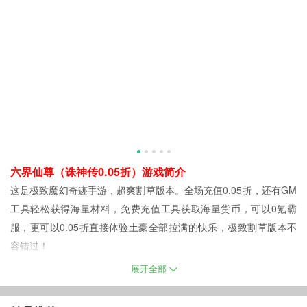
六界仙尊（诛神传0.05折）游戏简介
这是极致魔幻奇迹手游，超爽割草版本。全场充值0.05折，还有GM
工具轻松获得海量材料，免费充值工具获取海量货币，可以0氪霸
服，更可以0.05折直接体验土豪全部拉满的快乐，极致割草版本不
容错过！
六界仙尊（诛神传0.05折）游戏福利
展开全部
六界仙尊（诛神传0.05折）游戏充值返利
具体充值返利请在游戏盒子上咨询客服！